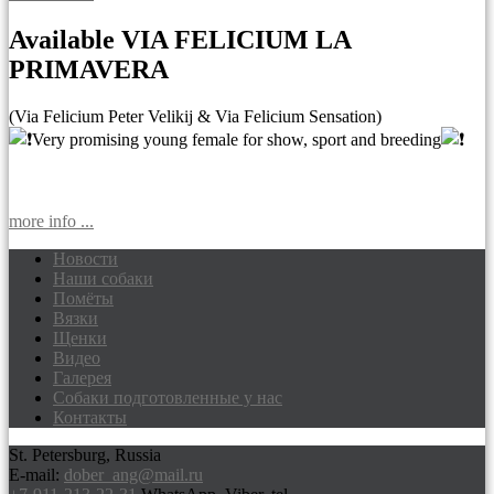
Available VIA FELICIUM LA
PRIMAVERA
(Via Felicium Peter Velikij & Via Felicium Sensation)
Very promising young female for show, sport and breeding
more info ...
Новости
Наши собаки
Доберманы питомник Via Felicium,
Помёты
щенки добермана
Вязки
Щенки
Видео
Галерея
Собаки подготовленные у нас
Контакты
St. Petersburg, Russia
E-mail:
dober_ang@mail.ru