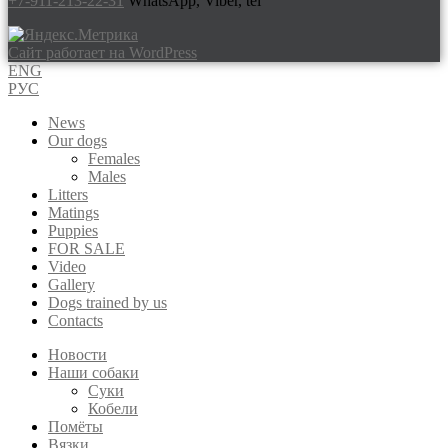
+7-911-213-22-31
WhatsApp, Viber, tel
Сайт работает на WordPress
ENG
РУС
News
Our dogs
Females
Males
Litters
Matings
Puppies
FOR SALE
Video
Gallery
Dogs trained by us
Contacts
Новости
Наши собаки
Суки
Кобели
Помёты
Вязки