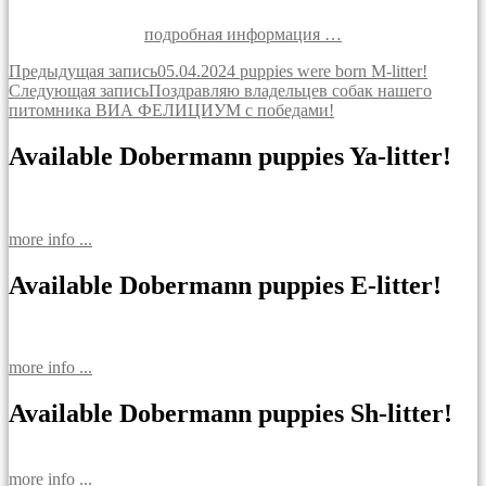
подробная информация …
Навигация
Предыдущая запись
05.04.2024 puppies were born M-litter!
Следующая запись
Поздравляю владельцев собак нашего
по
питомника ВИА ФЕЛИЦИУМ с победами!
записям
Available Dobermann puppies Ya-litter!
more info ...
Available Dobermann puppies E-litter!
more info ...
Available Dobermann puppies Sh-litter!
more info ...