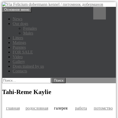
Перейти
Поиск
Основное меню
к
Via Felicium dobermann
содержимому
News
Our dogs
kennel / питомник доберманов
Females
Males
Litters
Matings
Puppies
FOR SALE
Video
Gallery
Dogs trained by us
Contacts
Найти:
Tahi-Reme Kaylie
главная
родословная
галерея
работа
потомство