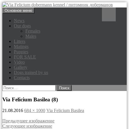
Перейти
Поиск
Основное меню
к
Via Felicium dobermann
содержимому
News
Our dogs
kennel / питомник доберманов
Females
Males
Litters
Matings
Puppies
FOR SALE
Video
Gallery
Dogs trained by us
Contacts
Найти:
Via Felicium Basilea (8)
21.08.2016
684 × 1000
Via Felicium Basilea
Предыдущее изображение
Следующее изображение