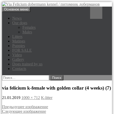
Перейти
Поиск
Основное меню
к
Via Felicium dobermann
содержимому
News
Our dogs
kennel / питомник доберманов
Females
Males
Litters
Matings
Puppies
FOR SALE
Video
Gallery
Dogs trained by us
Contacts
Найти:
via felicium k-female with golden collar (4 weeks) (7)
21.01.2019
1000 × 712
K-litter
Предыдущее изображение
Следующее изображение