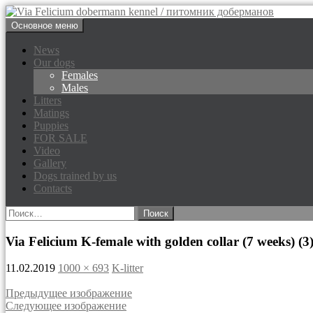
Перейти
Основное меню
к
Via Felicium dobermann kenne
содержимому
News
Our dogs
Females
Males
Litters
Matings
Puppies
FOR SALE
Video
Gallery
Dogs trained by us
Contacts
Найти:
Via Felicium K-female with golden collar (7 weeks) (3
11.02.2019
1000 × 693
K-litter
Предыдущее изображение
Следующее изображение