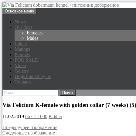
Перейти
Основное меню
к
Via Felicium dobermann kenne
содержимому
News
Our dogs
Females
Males
Litters
Matings
Puppies
FOR SALE
Video
Gallery
Dogs trained by us
Contacts
Найти:
Via Felicium K-female with golden collar (7 weeks) (5
11.02.2019
667 × 1000
K-litter
Предыдущее изображение
Следующее изображение