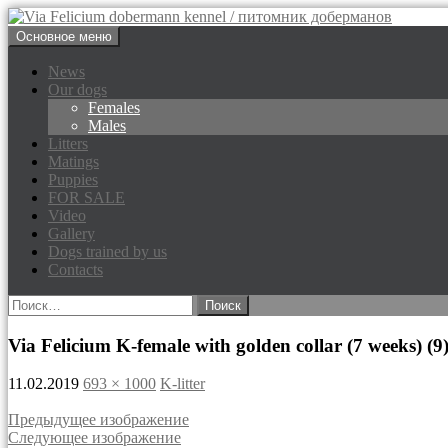
Перейти
Основное меню
к
Via Felicium dobermann kenne
содержимому
News
Our dogs
Females
Males
Litters
Matings
Puppies
FOR SALE
Video
Gallery
Dogs trained by us
Contacts
Найти:
Via Felicium K-female with golden collar (7 weeks) (9
11.02.2019
693 × 1000
K-litter
Предыдущее изображение
Следующее изображение