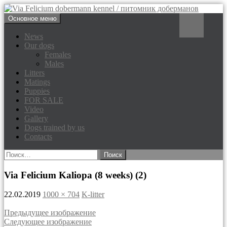
Перейти
Поиск
Основное меню
к
Via Felicium dobermann
содержимому
News
Our dogs
kennel / питомник доберманов
Females
Males
Litters
Matings
Puppies
FOR SALE
Video
Gallery
Dogs trained by us
Contacts
Найти:
Via Felicium Kaliopa (8 weeks) (2)
22.02.2019
1000 × 704
K-litter
Предыдущее изображение
Следующее изображение