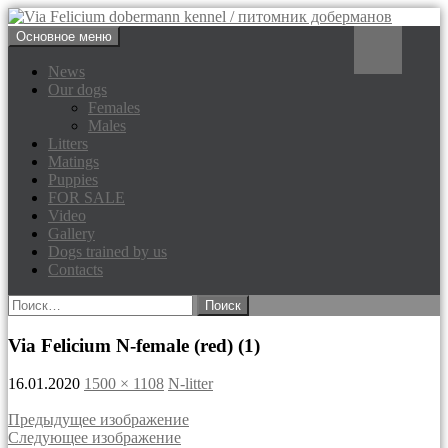
Перейти
Поиск
Основное меню
к
Via Felicium dobermann
содержимому
News
Our dogs
kennel / питомник доберманов
Females
Males
Litters
Matings
Puppies
FOR SALE
Video
Gallery
Dogs trained by us
Contacts
Найти:
Via Felicium N-female (red) (1)
16.01.2020
1500 × 1108
N-litter
Предыдущее изображение
Следующее изображение