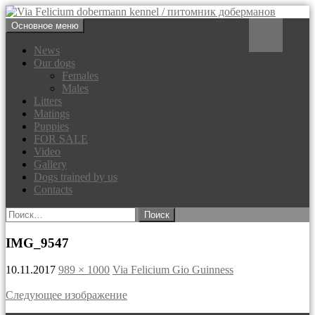
Перейти
Поиск
Основное меню
к
Via Felicium dobermann
содержимому
News
Our dogs
kennel / питомник доберманов
Females
Males
Litters
Matings
Puppies
FOR SALE
Video
Gallery
Dogs trained by us
Contacts
Найти:
IMG_9547
10.11.2017
989 × 1000
Via Felicium Gio Guinness
Следующее изображение