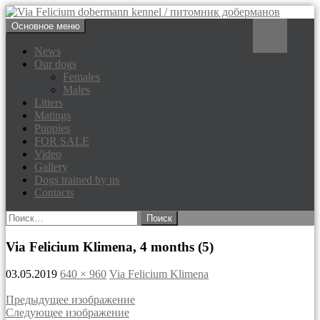
Перейти
Поиск
Основное меню
к
Via Felicium dobermann
содержимому
News
Our dogs
kennel / питомник доберманов
Females
Males
Litters
Matings
Puppies
FOR SALE
Video
Gallery
Dogs trained by us
Contacts
Найти:
Via Felicium Klimena, 4 months (5)
03.05.2019
640 × 960
Via Felicium Klimena
Предыдущее изображение
Следующее изображение