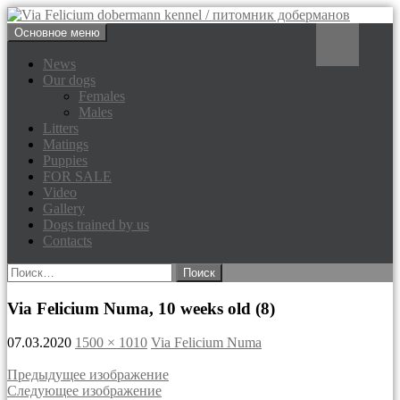
Перейти
Поиск
Основное меню
к
Via Felicium dobermann
содержимому
News
Our dogs
kennel / питомник доберманов
Females
Males
Litters
Matings
Puppies
FOR SALE
Video
Gallery
Dogs trained by us
Contacts
Найти:
Via Felicium Numa, 10 weeks old (8)
07.03.2020
1500 × 1010
Via Felicium Numa
Предыдущее изображение
Следующее изображение