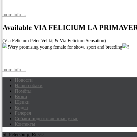
more info ...
Available VIA FELICIUM LA PRIMAVE
(Via Felicium Peter Velikij & Via Felicium Sensation)
Very promising young female for show, sport and breeding
more info ...
Новости
Наши собаки
Доберманы питомник Via Felicium, щен
Помёты
Вязки
Щенки
Видео
Галерея
Собаки подготовленные у нас
Контакты
St. Petersburg, Russia