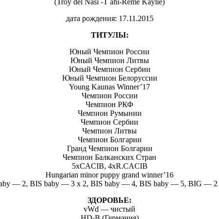
(Troy del Nasi -T ahi-Reme Kaylie)
дата рождения: 17.11.2015
ТИТУЛЫ:
Юный Чемпион России
Юный Чемпион Литвы
Юный Чемпион Сербии
Юный Чемпион Белоруссии
Young Kaunas Winner’17
Чемпион России
Чемпион РКФ
Чемпион Румынии
Чемпион Сербии
Чемпион Литвы
Чемпион Болгарии
Гранд Чемпион Болгарии
Чемпион Балканских Стран
5хCACIB, 4xR.CACIB
Hungarian minor puppy grand winner’16
aby — 2, BIS baby — 3 x 2, BIS baby — 4, BIS baby — 5, BIG — 2
ЗДОРОВЬЕ:
vWd — чистый
HD-B (Германия)