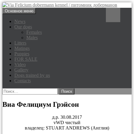
Перейти
Поиск
Основное меню
к
Via Felicium dobermann
содержимому
News
Our dogs
kennel / питомник доберманов
Females
Males
Litters
Matings
Puppies
FOR SALE
Video
Gallery
Dogs trained by us
Contacts
Найти:
Виа Фелициум Грэйсон
д.р. 30.08.2017
vWD чистый
владелец: STUART ANDREWS (Англия)