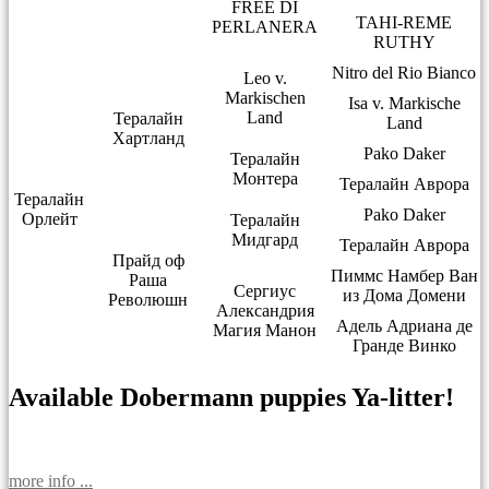
FREE DI
TAHI-REME
PERLANERA
RUTHY
Nitro del Rio Bianco
Leo v.
Markischen
Isa v. Markische
Land
Тералайн
Land
Хартланд
Pako Daker
Тералайн
Монтера
Тералайн Аврора
Тералайн
Pako Daker
Орлейт
Тералайн
Мидгард
Тералайн Аврора
Прайд оф
Пиммс Намбер Ван
Раша
Сергиус
из Дома Домени
Революшн
Александрия
Адель Адриана де
Магия Манон
Гранде Винко
Available Dobermann puppies Ya-litter!
more info ...