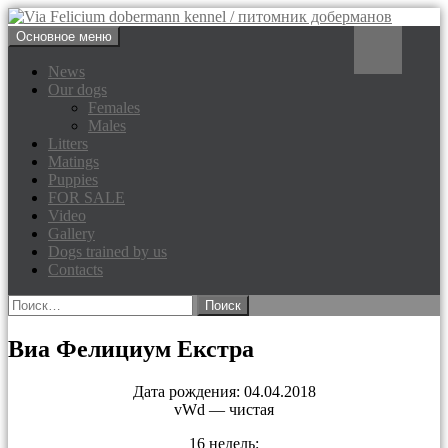
Перейти
Поиск
Основное меню
к
Via Felicium dobermann
содержимому
News
Our dogs
kennel / питомник доберманов
Females
Males
Litters
Matings
Puppies
FOR SALE
Video
Gallery
Dogs trained by us
Contacts
Найти:
Виа Фелициум Екстра
Дата рождения: 04.04.2018
vWd — чистая
16 недель: