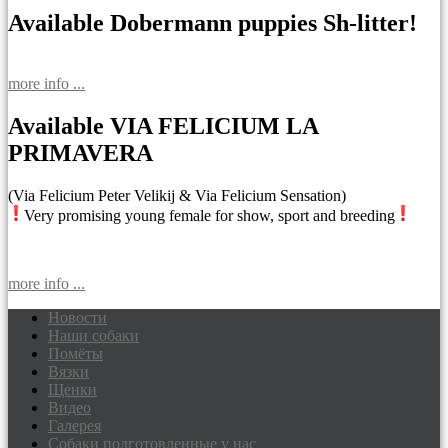
Available Dobermann puppies Sh-litter!
more info ...
Available VIA FELICIUM LA
PRIMAVERA
(Via Felicium Peter Velikij & Via Felicium Sensation)
Very promising young female for show, sport and breeding
more info ...
Новости
Наши собаки
Доберманы питомник Via Felicium,
Помёты
щенки добермана
Вязки
Щенки
Видео
Галерея
Собаки подготовленные у нас