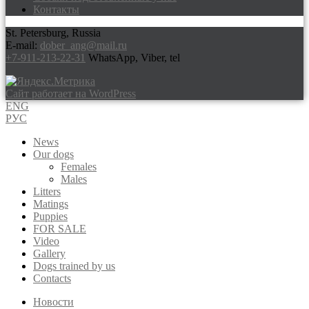
Контакты
St. Petersburg, Russia
E-mail:
dober_ang@mail.ru
+7-911-213-22-31
WhatsApp, Viber, tel
Сайт работает на WordPress
ENG
РУС
News
Our dogs
Females
Males
Litters
Matings
Puppies
FOR SALE
Video
Gallery
Dogs trained by us
Contacts
Новости