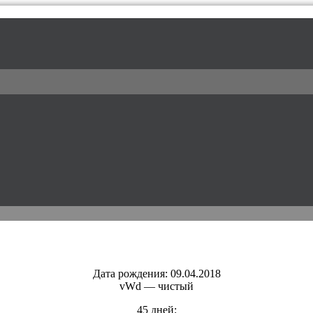
l / питомник доберманов
Дата рождения: 09.04.2018
vWd — чистый
45 дней: