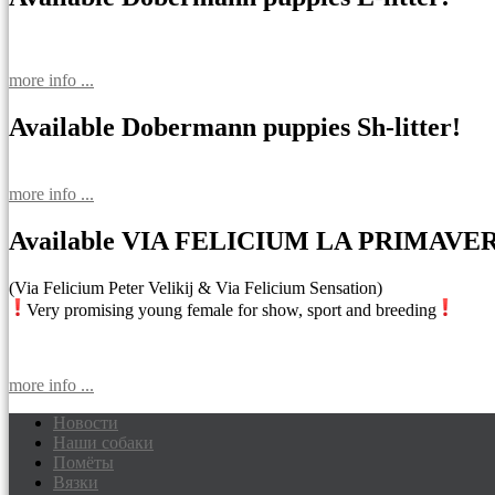
more info ...
Available Dobermann puppies Sh-litter!
more info ...
Available VIA FELICIUM LA PRIMAVE
(Via Felicium Peter Velikij & Via Felicium Sensation)
Very promising young female for show, sport and breeding
more info ...
Новости
Наши собаки
Доберманы питомник Via Felicium, щен
Помёты
Вязки