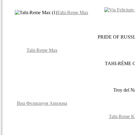
Tahi-Reme Max
PRIDE OF RUSS
Tahi-Reme Max
TAHI-RÉME G
Troy del N
Виа Фелициум Аризона
Tahi-Reme Ka