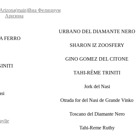
Виа Фелициум
Аризона
URBANO DEL DIAMANTE NERO
IA FERRO
SHARON IZ ZOOSFERY
GINO GOMEZ DEL CITONE
INITI
TAHI-RÉME TRINITI
Jork del Nasi
asi
Otrada for del Nasi de Grande Vinko
Toscano del Diamante Nero
ylie
Tahi-Reme Ruthy