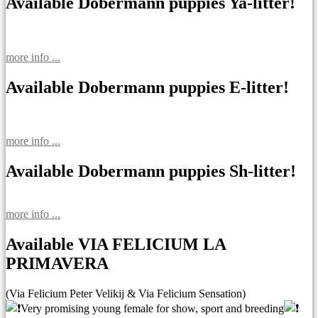
записям
Available Dobermann puppies Ya-litter!
more info ...
Available Dobermann puppies E-litter!
more info ...
Available Dobermann puppies Sh-litter!
more info ...
Available VIA FELICIUM LA
PRIMAVERA
(Via Felicium Peter Velikij & Via Felicium Sensation)
Very promising young female for show, sport and breeding