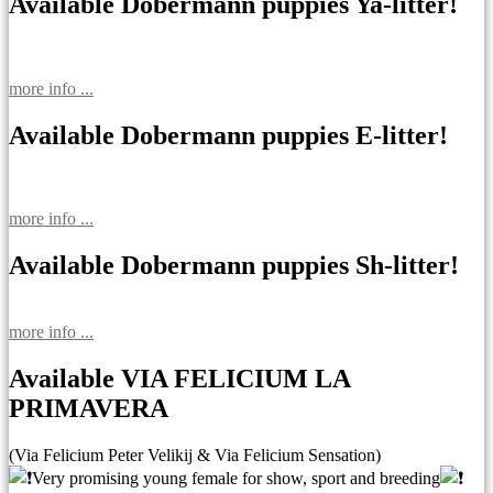
записям
Available Dobermann puppies Ya-litter!
more info ...
Available Dobermann puppies E-litter!
more info ...
Available Dobermann puppies Sh-litter!
more info ...
Available VIA FELICIUM LA
PRIMAVERA
(Via Felicium Peter Velikij & Via Felicium Sensation)
Very promising young female for show, sport and breeding