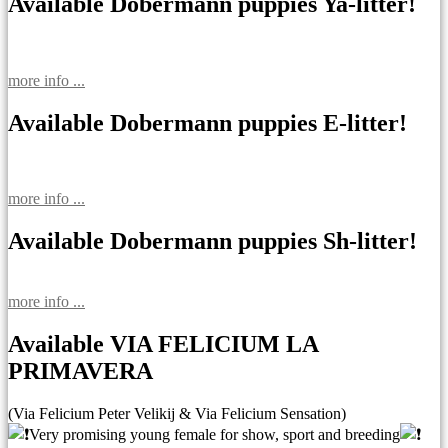
записям
Available Dobermann puppies Ya-litter!
more info ...
Available Dobermann puppies E-litter!
more info ...
Available Dobermann puppies Sh-litter!
more info ...
Available VIA FELICIUM LA
PRIMAVERA
(Via Felicium Peter Velikij & Via Felicium Sensation)
Very promising young female for show, sport and breeding