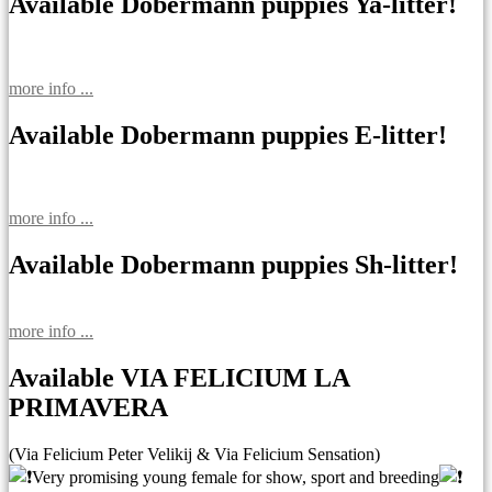
записям
Available Dobermann puppies Ya-litter!
more info ...
Available Dobermann puppies E-litter!
more info ...
Available Dobermann puppies Sh-litter!
more info ...
Available VIA FELICIUM LA
PRIMAVERA
(Via Felicium Peter Velikij & Via Felicium Sensation)
Very promising young female for show, sport and breeding