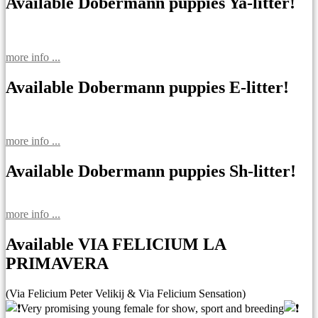
записям
Available Dobermann puppies Ya-litter!
more info ...
Available Dobermann puppies E-litter!
more info ...
Available Dobermann puppies Sh-litter!
more info ...
Available VIA FELICIUM LA
PRIMAVERA
(Via Felicium Peter Velikij & Via Felicium Sensation)
Very promising young female for show, sport and breeding