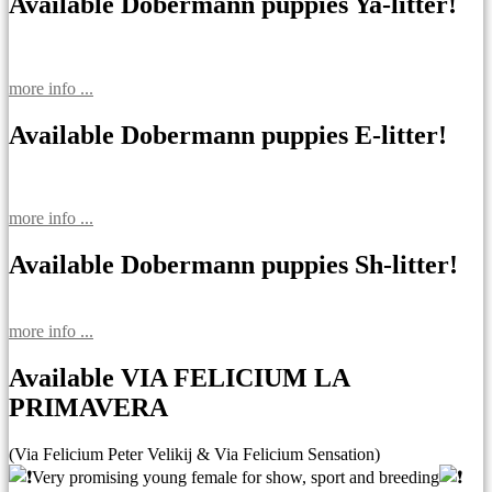
записям
Available Dobermann puppies Ya-litter!
more info ...
Available Dobermann puppies E-litter!
more info ...
Available Dobermann puppies Sh-litter!
more info ...
Available VIA FELICIUM LA
PRIMAVERA
(Via Felicium Peter Velikij & Via Felicium Sensation)
Very promising young female for show, sport and breeding