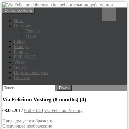
Перейти
Поиск
Основное меню
к
Via Felicium dobermann
содержимому
News
Our dogs
kennel / питомник доберманов
Females
Males
Litters
Matings
Puppies
FOR SALE
Video
Gallery
Dogs trained by us
Contacts
Найти:
Via Felicium Vostorg (8 months) (4)
08.06.2017
960 × 640
Via Felicium Vostorg
Предыдущее изображение
Следующее изображение