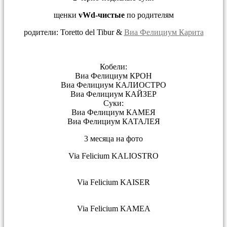
щенки
vWd-чистые
по родителям
родители: Toretto del Tibur &
Виа Фелициум Карита
Кобели:
Виа Фелициум КРОН
Виа Фелициум КАЛИОСТРО
Виа Фелициум КАЙЗЕР
Суки:
Виа Фелициум КАМЕЯ
Виа Фелициум КАТАЛЕЯ
3 месяца на фото
Via Felicium KALIOSTRO
Via Felicium KAISER
Via Felicium KAMEA