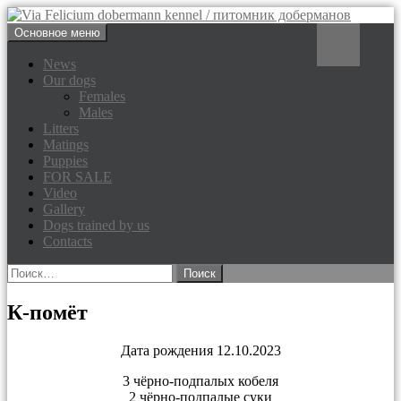
Перейти
Поиск
Основное меню
к
Via Felicium dobermann
содержимому
News
Our dogs
kennel / питомник доберманов
Females
Males
Litters
Matings
Puppies
FOR SALE
Video
Gallery
Dogs trained by us
Contacts
Найти:
К-помёт
Дата рождения 12.10.2023
3 чёрно-подпалых кобеля
2 чёрно-подпалые суки