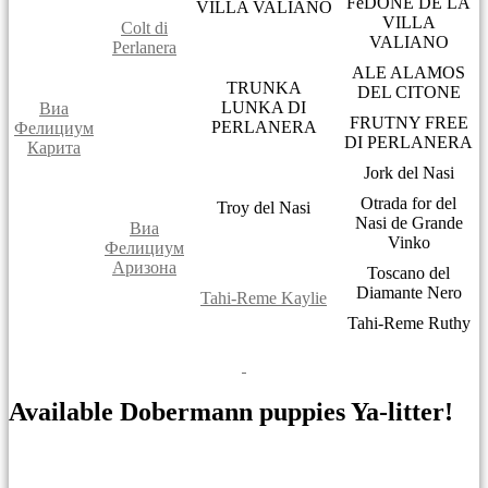
FéDONE DE LA
VILLA VALIANO
VILLA
Colt di
VALIANO
Perlanera
ALE ALAMOS
TRUNKA
DEL CITONE
LUNKA DI
Виа
FRUTNY FREE
PERLANERA
Фелициум
DI PERLANERA
Карита
Jork del Nasi
Otrada for del
Troy del Nasi
Nasi de Grande
Виа
Vinko
Фелициум
Аризона
Toscano del
Diamante Nero
Tahi-Reme Kaylie
Tahi-Reme Ruthy
Available Dobermann puppies Ya-litter!