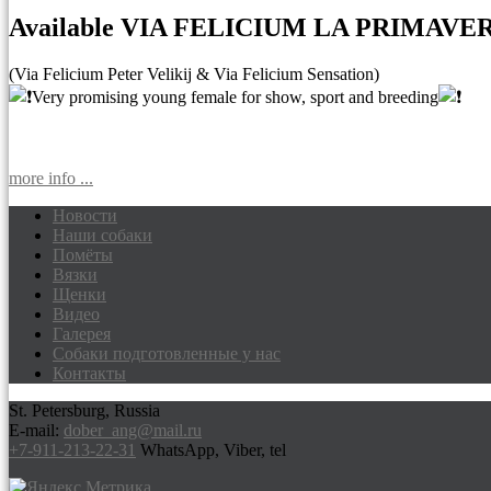
Available VIA FELICIUM LA PRIMAVE
(Via Felicium Peter Velikij & Via Felicium Sensation)
Very promising young female for show, sport and breeding
more info ...
Новости
Наши собаки
Доберманы питомник Via Felicium, щен
Помёты
Вязки
Щенки
Видео
Галерея
Собаки подготовленные у нас
Контакты
St. Petersburg, Russia
E-mail:
dober_ang@mail.ru
+7-911-213-22-31
WhatsApp, Viber, tel