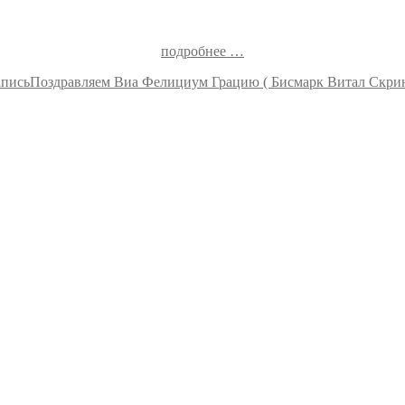
подробнее …
апись
Поздравляем Виа Фелициум Грацию ( Бисмарк Витал Скрин