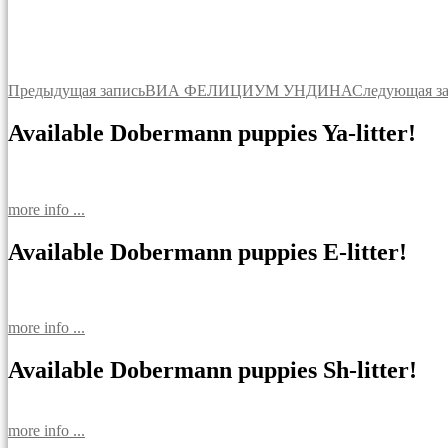
Навигация
Предыдущая запись
ВИА ФЕЛИЦИУМ УНДИНА
Следующая з
по
Available Dobermann puppies Ya-litter!
записям
more info ...
Available Dobermann puppies E-litter!
more info ...
Available Dobermann puppies Sh-litter!
more info ...