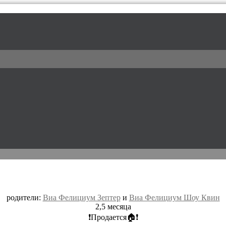
l / питомник доберманов
родители:
Виа Фелициум Зептер
и
Виа Фелициум Шоу Квин
2,5 месяца
❗Продается🏠❗