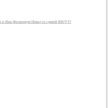
 и Виа Фелициум Нева) со сдачей BH/VT!