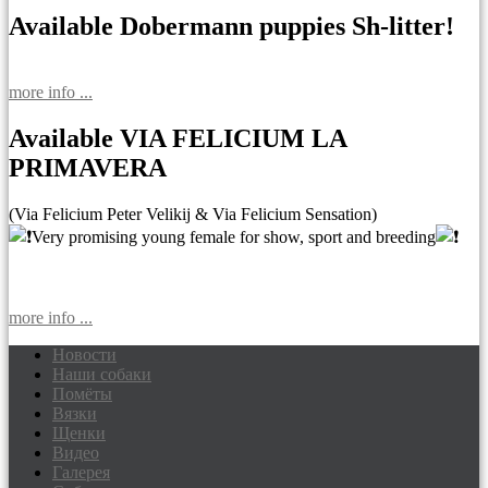
Available Dobermann puppies Sh-litter!
more info ...
Available VIA FELICIUM LA
PRIMAVERA
(Via Felicium Peter Velikij & Via Felicium Sensation)
Very promising young female for show, sport and breeding
more info ...
Новости
Наши собаки
Доберманы питомник Via Felicium,
Помёты
щенки добермана
Вязки
Щенки
Видео
Галерея