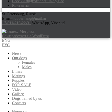
Собаки подготовленные у нас
Контакты
St. Petersburg, Russia
E-mail:
dober_ang@mail.ru
+7-911-213-22-31
WhatsApp, Viber, tel
Сайт работает на WordPress
ENG
РУС
News
Our dogs
Females
Males
Litters
Matings
Puppies
FOR SALE
Video
Gallery
Dogs trained by us
Contacts
Новости