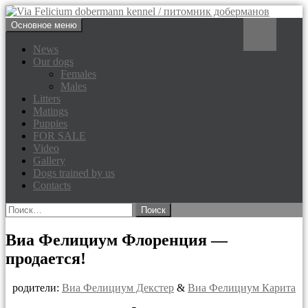
Перейти
Поиск
Основное меню
к
Via Felicium dobermann
содержимому
News
Our dogs
kennel / питомник доберманов
Females
Males
Litters
Matings
Puppies
FOR SALE
Video
Gallery
Dogs trained by us
Contacts
Найти:
Виа Фелициум Флоренция —
продается!
родители:
Виа Фелициум Декстер
&
Виа Фелициум Карита