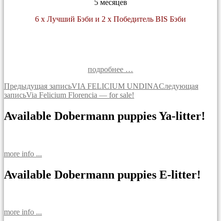
5 месяцев
6 х Лучший Бэби и 2 х Победитель BIS Бэби
подробнее …
Навигация
Предыдущая запись
VIA FELICIUM UNDINA
Следующая
запись
Via Felicium Florencia — for sale!
по
записям
Available Dobermann puppies Ya-litter!
more info ...
Available Dobermann puppies E-litter!
more info ...