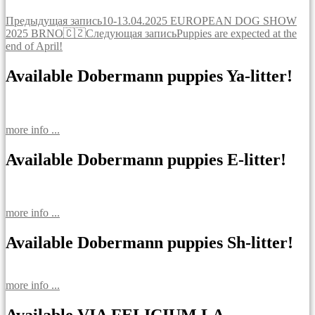
Навигация
Предыдущая запись
10-13.04.2025 EUROPEAN DOG SHOW
2025 BRNO🇨🇿
Следующая запись
Puppies are expected at the
по
end of April!
записям
Available Dobermann puppies Ya-litter!
more info ...
Available Dobermann puppies E-litter!
more info ...
Available Dobermann puppies Sh-litter!
more info ...