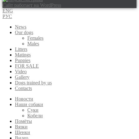
Сайт работает на WordPress
ENG
РУС
News
Our dogs
Females
Males
Litters
Matings
Puppies
FOR SALE
Video
Gallery
Dogs trained by us
Contacts
Новости
Наши собаки
Суки
Кобели
Помёты
Вязки
Щенки
Видео