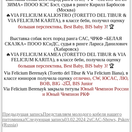
ЗИМА» ПООО КЭС Бэст, судья в ринге Кирилл Барбосов
(Москва)
🔥VIA FELICIUM KALIOSTRO (TORETTO DEL TIBUR &
VIA FELICIUM KARITA), в классе беби, получил оценку
большая перспектива, Best Baby, BIS baby 3
! 🏆
Выставка собак всех пород ранга САС, ЧРКФ «БЕЛАЯ
СКАЗКА» ПООО КСиДС, судья в ринге Лариса Данилович
(Хабаровск)
🔥VIA FELICIUM KAMEA (TORETTO DEL TIBUR & VIA
FELICIUM KARITA), в классе беби, получила оценку
большая перспектива, Best Baby, BIS baby 3!
🏆
Via Felicium Berenayk (Toretto del Tibur & Via Felicium Iliana), в
классе юниоров получила оценку
отлично, CW, ЮCAC, ЛЮ,
BOB, BIG -2💥, BIS Junior
Via Felicium Berenayk закрыла титулы
Юный Чемпион России
и Юный Чемпион РКФ
Навигация
Предыдущая запись
Представляем молодого кобеля нашего
питомника!
Следующая запись
03.02.2024 2xCAC-Shows, Pskov
по
(Russia)
записям