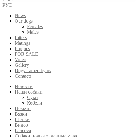
РУС
News
Our dogs
Females
Males
Litters
Matings
Puppies
FOR SALE
Video
Gallery
Dogs trained by us
Contacts
Новости
Наши собаки
Суки
Кобели
Помёты
Вязки
Щенки
Видео
Галерея
Собаки подготовленные у нас