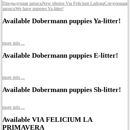
Навигация
Предыдущая запись
New photos Via Felicium Ladoga
Следующая
запись
We have puppies Ya-litter!
по
записям
Available Dobermann puppies Ya-litter!
more info ...
Available Dobermann puppies E-litter!
more info ...
Available Dobermann puppies Sh-litter!
more info ...
Available VIA FELICIUM LA
PRIMAVERA