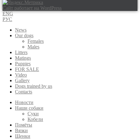
Сайт работает на WordPress
ENG
РУС
News
Our dogs
Females
Males
Litters
Matings
Puppies
FOR SALE
Video
Gallery
Dogs trained by us
Contacts
Новости
Наши собаки
Суки
Кобели
Помёты
Вязки
Щенки