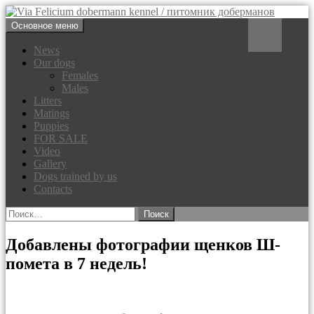
Перейти
Поиск
Основное меню
к
Via Felicium dobermann
содержимому
News
Our dogs
kennel / питомник доберманов
Females
Males
Litters
Matings
Puppies
FOR SALE
Video
Gallery
Dogs trained by us
Contacts
Найти:
Добавлены фотографии щенков Ш-
помета в 7 недель!