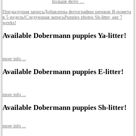
больше фото …
Навигация
Предыдущая запись
Добавлены фотографии щенков Я-помета
в 5 недель!
Следующая запись
Puppies photos Sh-litter, age 7
по
weeks!
записям
Available Dobermann puppies Ya-litter!
more info ...
Available Dobermann puppies E-litter!
more info ...
Available Dobermann puppies Sh-litter!
more info ...