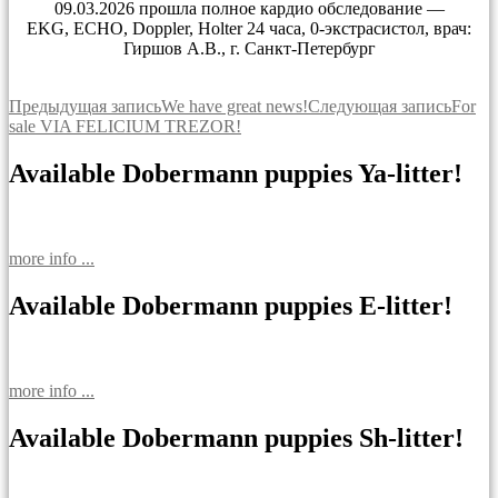
09.03.2026 прошла полное кардио обследование —
EKG, ECHO, Doppler, Holter 24 часа, 0-экстрасистол, врач:
Гиршов А.В., г. Санкт-Петербург
Навигация
Предыдущая запись
We have great news!
Следующая запись
For
sale VIA FELICIUM TREZOR!
по
записям
Available Dobermann puppies Ya-litter!
more info ...
Available Dobermann puppies E-litter!
more info ...
Available Dobermann puppies Sh-litter!