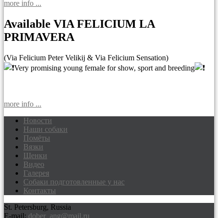
more info ...
Available VIA FELICIUM LA
PRIMAVERA
(Via Felicium Peter Velikij & Via Felicium Sensation)
Very promising young female for show, sport and breeding
more info ...
Новости
Наши собаки
Доберманы питомник Via Felicium,
Помёты
щенки добермана
Вязки
Щенки
Видео
Галерея
Собаки подготовленные у нас
Контакты
St. Petersburg, Russia
E-mail:
dober_ang@mail.ru