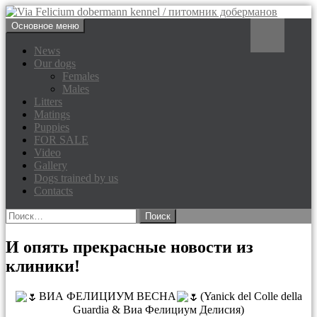
Перейти
Поиск
Основное меню
к
Via Felicium dobermann
содержимому
News
Our dogs
kennel / питомник доберманов
Females
Males
Litters
Matings
Puppies
FOR SALE
Video
Gallery
Dogs trained by us
Contacts
Найти:
И опять прекрасные новости из
клиники!
ВИА ФЕЛИЦИУМ ВЕСНА
(Yanick del Colle della
Guardia & Виа Фелициум Делисия)