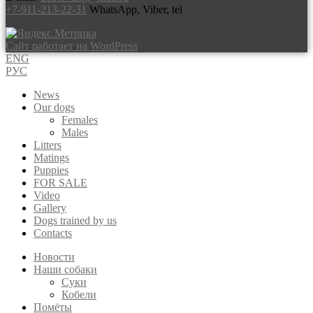
+7-911-213-22-31
WhatsApp, Viber, tel
Сайт работает на WordPress
ENG
РУС
News
Our dogs
Females
Males
Litters
Matings
Puppies
FOR SALE
Video
Gallery
Dogs trained by us
Contacts
Новости
Наши собаки
Суки
Кобели
Помёты