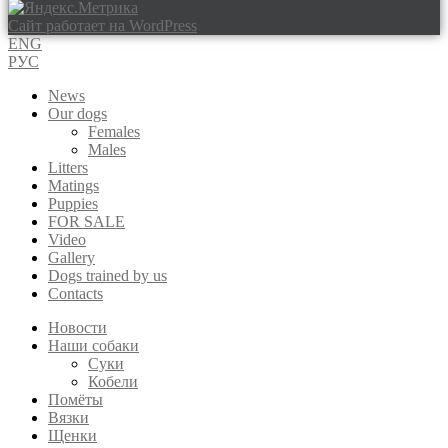
Сайт работает на WordPress
ENG
РУС
News
Our dogs
Females
Males
Litters
Matings
Puppies
FOR SALE
Video
Gallery
Dogs trained by us
Contacts
Новости
Наши собаки
Суки
Кобели
Помёты
Вязки
Щенки