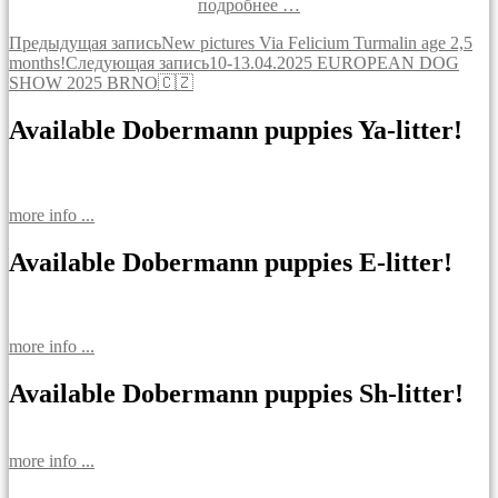
подробнее …
Навигация
Предыдущая запись
New pictures Via Felicium Turmalin age 2,5
months!
Следующая запись
10-13.04.2025 EUROPEAN DOG
по
SHOW 2025 BRNO🇨🇿
записям
Available Dobermann puppies Ya-litter!
more info ...
Available Dobermann puppies E-litter!
more info ...
Available Dobermann puppies Sh-litter!
more info ...