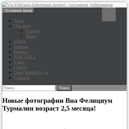
Перейти
Поиск
Основное меню
к
Via Felicium dobermann
содержимому
News
Our dogs
kennel / питомник доберманов
Females
Males
Litters
Matings
Puppies
FOR SALE
Video
Gallery
Dogs trained by us
Contacts
Найти:
Новые фотографии Виа Фелициум
Турмалин возраст 2,5 месяца!