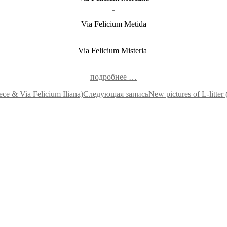
Via Felicium Metida
Via Felicium Misteria
подробнее …
ece & Via Felicium Iliana)
Следующая запись
New pictures of L-litter