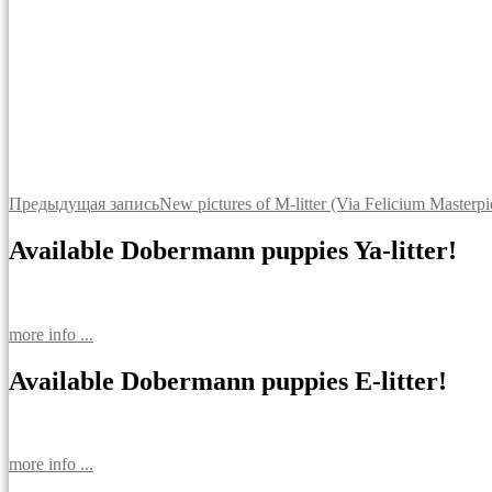
Навигация
Предыдущая запись
New pictures of M-litter (Via Felicium Masterpi
по
Available Dobermann puppies Ya-litter!
записям
more info ...
Available Dobermann puppies E-litter!
more info ...