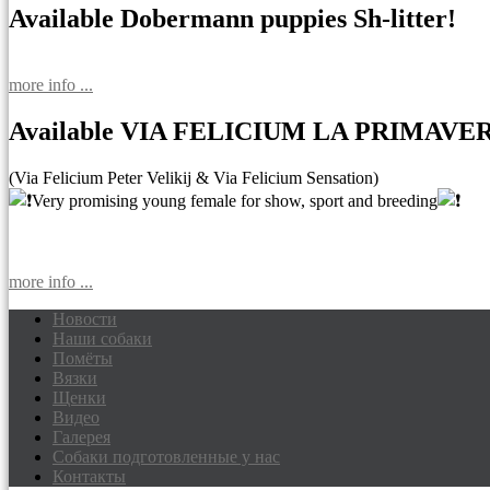
Available Dobermann puppies Sh-litter!
more info ...
Available VIA FELICIUM LA PRIMAVE
(Via Felicium Peter Velikij & Via Felicium Sensation)
Very promising young female for show, sport and breeding
more info ...
Новости
Наши собаки
Доберманы питомник Via Felicium, щен
Помёты
Вязки
Щенки
Видео
Галерея
Собаки подготовленные у нас
Контакты