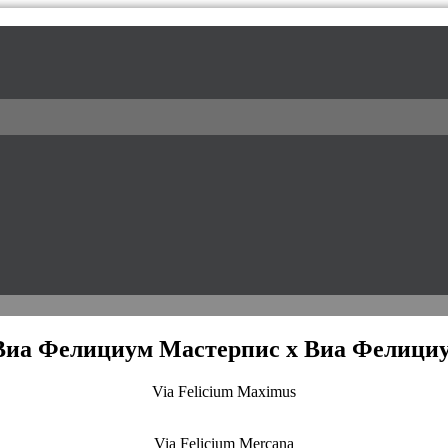
l / питомник доберманов
Виа Фелициум Мастерпис х Виа Фелици
Via Felicium Maximus
Via Felicium Mercana