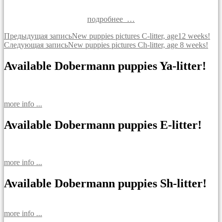
подробнее …
Навигация
Предыдущая запись
New puppies pictures C-litter, age12 weeks!
Следующая запись
New puppies pictures Ch-litter, age 8 weeks!
по
записям
Available Dobermann puppies Ya-litter!
more info ...
Available Dobermann puppies E-litter!
more info ...
Available Dobermann puppies Sh-litter!
more info ...