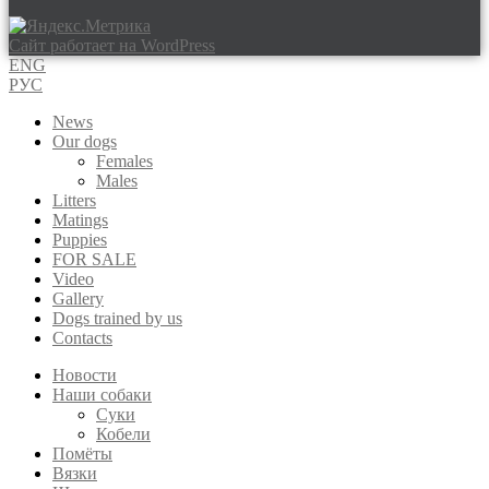
Сайт работает на WordPress
ENG
РУС
News
Our dogs
Females
Males
Litters
Matings
Puppies
FOR SALE
Video
Gallery
Dogs trained by us
Contacts
Новости
Наши собаки
Суки
Кобели
Помёты
Вязки