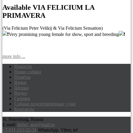
Available VIA FELICIUM LA
PRIMAVERA
(Via Felicium Peter Velikij & Via Felicium Sensation)
Very promising young female for show, sport and breeding
more info ...
Новости
Наши собаки
Доберманы питомник Via Felicium,
Помёты
щенки добермана
Вязки
Щенки
Видео
Галерея
Собаки подготовленные у нас
Контакты
St. Petersburg, Russia
E-mail:
dober_ang@mail.ru
+7-911-213-22-31
WhatsApp, Viber, tel