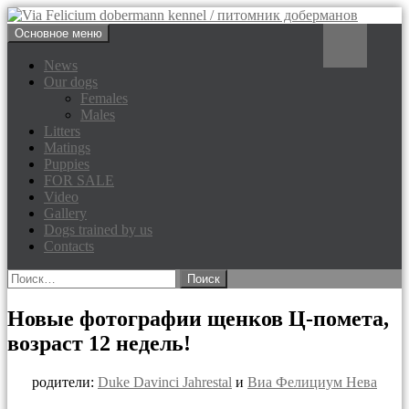
Перейти
Поиск
Основное меню
к
Via Felicium dobermann
содержимому
News
Our dogs
kennel / питомник доберманов
Females
Males
Litters
Matings
Puppies
FOR SALE
Video
Gallery
Dogs trained by us
Contacts
Найти:
Новые фотографии щенков Ц-помета,
возраст 12 недель!
родители:
Duke Davinci Jahrestal
и
Виа Фелициум Нева