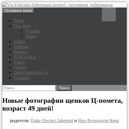
Перейти
Поиск
Основное меню
к
Via Felicium dobermann
содержимому
News
Our dogs
kennel / питомник доберманов
Females
Males
Litters
Matings
Puppies
FOR SALE
Video
Gallery
Dogs trained by us
Contacts
Найти:
Новые фотографии щенков Ц-помета,
возраст 49 дней!
родители:
Duke Davinci Jahrestal
и
Виа Фелициум Нева