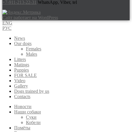
+7-911-213-22-31
WhatsApp, Viber, tel
Сайт работает на WordPress
ENG
РУС
News
Our dogs
Females
Males
Litters
Matings
Puppies
FOR SALE
Video
Gallery
Dogs trained by us
Contacts
Новости
Наши собаки
Суки
Кобели
Помёты