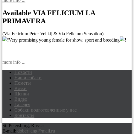
more info ...
Available VIA FELICIUM LA
PRIMAVERA
(Via Felicium Peter Velikij & Via Felicium Sensation)
Very promising young female for show, sport and breeding
more info ...
Новости
Наши собаки
Доберманы питомник Via Felicium,
Помёты
щенки добермана
Вязки
Щенки
Видео
Галерея
Собаки подготовленные у нас
Контакты
St. Petersburg, Russia
E-mail:
dober_ang@mail.ru