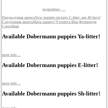
подробнее …
Навигация
Предыдущая запись
New puppies pictures C-litter, age 49 days!
Следующая запись
Мать нашего Ч помета Виа Фелициум
по
Сэнсейшн
записям
Available Dobermann puppies Ya-litter!
more info ...
Available Dobermann puppies E-litter!
more info ...
Available Dobermann puppies Sh-litter!