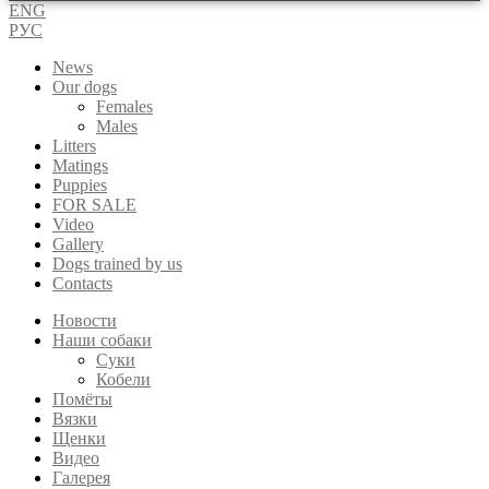
ENG
РУС
News
Our dogs
Females
Males
Litters
Matings
Puppies
FOR SALE
Video
Gallery
Dogs trained by us
Contacts
Новости
Наши собаки
Суки
Кобели
Помёты
Вязки
Щенки
Видео
Галерея