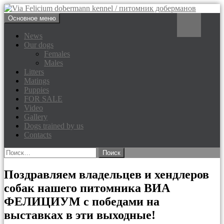
Перейти
Поиск
Основное меню
к
Via Felicium dobermann
содержимому
News
Our dogs
kennel / питомник доберманов
Females
Males
Litters
Matings
Puppies
FOR SALE
Video
Gallery
Dogs trained by us
Contacts
Найти:
Поздравляем владельцев и хендлеров
собак нашего питомника ВИА
ФЕЛИЦИУМ с победами на
выставках в эти выходные!