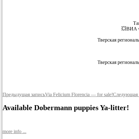
Та
💥ВИА 
Тверская регионал
Тверская регионал
Навигация
Предыдущая запись
Via Felicium Florencia — for sale!
Следующая 
по
Available Dobermann puppies Ya-litter!
записям
more info ...