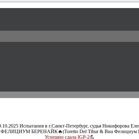
l / питомник доберманов
9.10.2025 Испытания в г.Санкт-Петербург, судья Никифорова Еле
ФЕЛИЦИУМ БЕРЕНАЙК🔥(Toretto Del Tibur & Виа Фелициум 
Успешно сдала IGP-2
💪