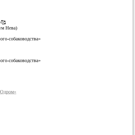
у🥰
м Нева)
ого-собаководства»
ого-собаководства»
POдром»