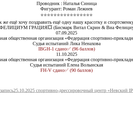
Проводник : Наталья Синица
Фигурант: Роман Лежнев
⭐️⭐️⭐️⭐️⭐️⭐️⭐️⭐️⭐️⭐️⭐️⭐️⭐️⭐️⭐️⭐️
к же ещё хочу поздравить ещё одну нашу красотку и спортсменк
ФЕЛИЦИУМ ГРАЦИЯ💥 (Бисмарк Витал Скрин & Виа Фелициу
07.09.2025
ьная общественная организация «Федерация спортивно-прикладн
Судья испытаний Лика Ненахова
IBGH-1 сдано️✅ (96 баллов)
11.10.2025
ьная общественная организация «Федерация спортивно-прикладн
Судья испытаний Елена Волынская
FH-V сдано✅ (90 баллов)
запись
25.10.2025 спортивно-дрессировочный центр «Невский I