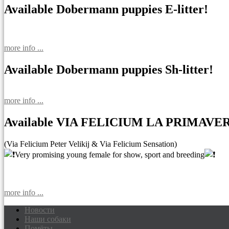
Available Dobermann puppies E-litter!
more info ...
Available Dobermann puppies Sh-litter!
more info ...
Available VIA FELICIUM LA PRIMAVE
(Via Felicium Peter Velikij & Via Felicium Sensation)
Very promising young female for show, sport and breeding
more info ...
Новости
Наши собаки
Доберманы питомник Via Felicium, щен
Помёты