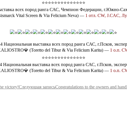
⭐⭐⭐⭐⭐⭐⭐⭐⭐⭐⭐⭐⭐⭐
ыставка всех пород ранга САС, Чемпион Федерации, г.Южно-Сах
arck Vital Screen & Via Felicium Neva) —
1 отл. CW, J.CAC, Л
24 Национальная выставка всех пород ранга САС, г.Псков, экспер
IOSTRO💎 (Toretto del Tibur & Via Felicium Karita) —
1 о.п. 
⭐⭐⭐⭐⭐⭐⭐⭐⭐⭐⭐⭐⭐⭐
24 Национальная выставка всех пород ранга САС, г.Псков, экспер
IOSTRO💎 (Toretto del Tibur & Via Felicium Karita) —
1 о.п. 
he victory!
Следующая запись
Congratulations to the owners and handl