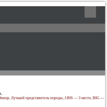
Поиск
А.
иор, Лучший представитель породы, J.BIS — 3 место, BIG —