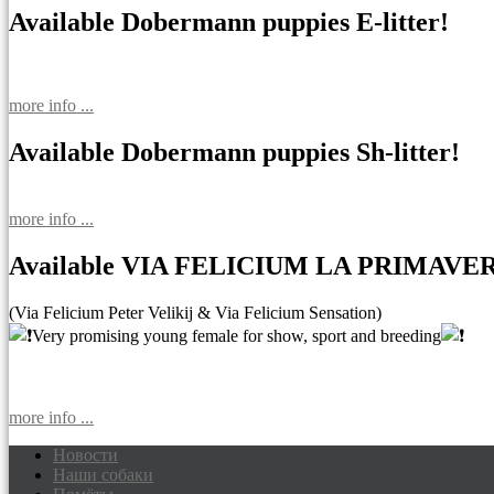
Available Dobermann puppies E-litter!
more info ...
Available Dobermann puppies Sh-litter!
more info ...
Available VIA FELICIUM LA PRIMAVE
(Via Felicium Peter Velikij & Via Felicium Sensation)
Very promising young female for show, sport and breeding
more info ...
Новости
Наши собаки
Доберманы питомник Via Felicium, щен