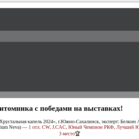
l / питомник доберманов
итомника с победами на выставках!
Хрустальная капель 2024», г.Южно-Сахалинск, эксперт: Белкин 
cium Neva) —
1 отл. CW, J.CAC, Юный Чемпион РКФ, Лучший Юн
3 место
🏆