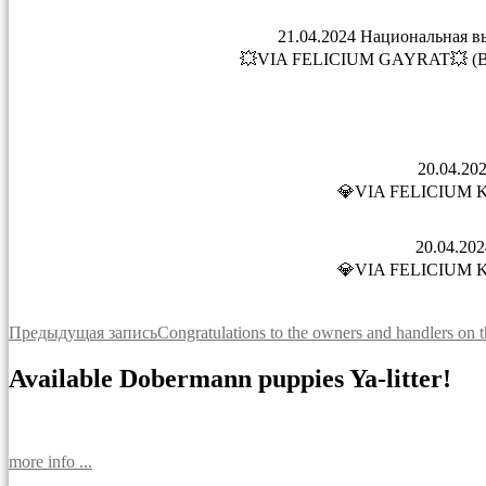
21.04.2024 Национальная в
💥VIA FELICIUM GAYRAT💥 (Bism
20.04.20
💎VIA FELICIUM KAL
20.04.20
💎VIA FELICIUM KAL
Навигация
Предыдущая запись
Congratulations to the owners and handlers on t
по
Available Dobermann puppies Ya-litter!
записям
more info ...