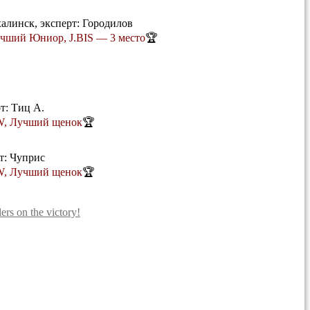
алинск, эксперт: Городилов
учший Юниор, J.BIS — 3 место
🏆
т: Тиц А.
CW, Лучший щенок
🏆
т: Чуприс
CW, Лучший щенок
🏆
ers on the victory!