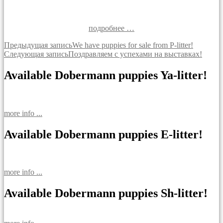
подробнее …
Навигация
Предыдущая запись
We have puppies for sale from P-litter!
Следующая запись
Поздравляем с успехами на выставках!
по
записям
Available Dobermann puppies Ya-litter!
more info ...
Available Dobermann puppies E-litter!
more info ...
Available Dobermann puppies Sh-litter!