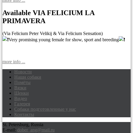
more info ...
Available VIA FELICIUM LA
PRIMAVERA
(Via Felicium Peter Velikij & Via Felicium Sensation)
Very promising young female for show, sport and breeding
more info ...
Новости
Наши собаки
Доберманы питомник Via Felicium,
Помёты
щенки добермана
Вязки
Щенки
Видео
Галерея
Собаки подготовленные у нас
Контакты
St. Petersburg, Russia
E-mail:
dober_ang@mail.ru