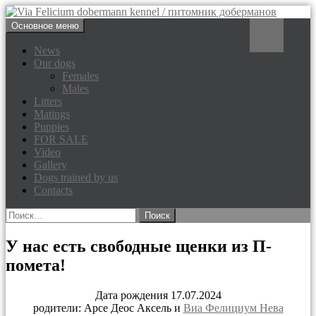
Перейти
Поиск
Основное меню
к
Via Felicium dobermann
содержимому
News
Our dogs
kennel / питомник доберманов
Females
Males
Litters
Matings
Puppies
FOR SALE
Video
Gallery
Dogs trained by us
Contacts
Найти:
У нас есть свободные щенки из П-
помета!
Дата рождения 17.07.2024
родители: Арсе Деос Аксель и
Виа Фелициум Нева