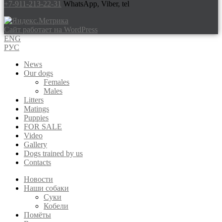
+7-911-213-22-31
WhatsApp, Viber, tel
Сайт работает на WordPress
ENG
РУС
News
Our dogs
Females
Males
Litters
Matings
Puppies
FOR SALE
Video
Gallery
Dogs trained by us
Contacts
Новости
Наши собаки
Суки
Кобели
Помёты