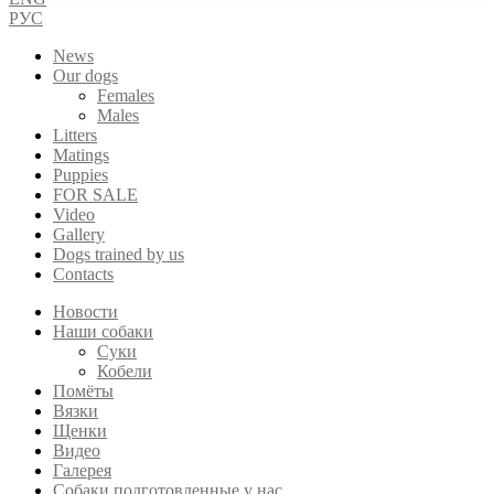
РУС
News
Our dogs
Females
Males
Litters
Matings
Puppies
FOR SALE
Video
Gallery
Dogs trained by us
Contacts
Новости
Наши собаки
Суки
Кобели
Помёты
Вязки
Щенки
Видео
Галерея
Собаки подготовленные у нас