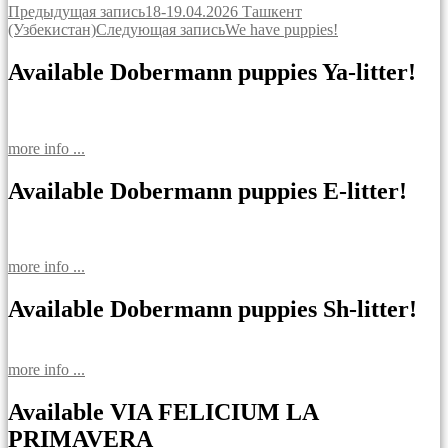
Навигация
Предыдущая запись
18-19.04.2026 Ташкент
(Узбекистан)
Следующая запись
We have puppies!
по
записям
Available Dobermann puppies Ya-litter!
more info ...
Available Dobermann puppies E-litter!
more info ...
Available Dobermann puppies Sh-litter!
more info ...
Available VIA FELICIUM LA
PRIMAVERA