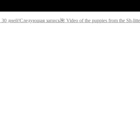
 30 дней!
Следующая запись
🌺 Video of the puppies from the Sh-litt