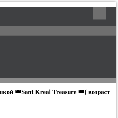
Поиск
ой 👑Sant Kreal Treasure 👑( возраст