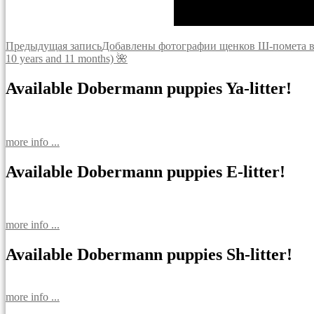
Навигация
Предыдущая запись
Добавлены фотографии щенков Ш-помета в
10 years and 11 months) 🌺
по
записям
Available Dobermann puppies Ya-litter!
more info ...
Available Dobermann puppies E-litter!
more info ...
Available Dobermann puppies Sh-litter!
more info ...