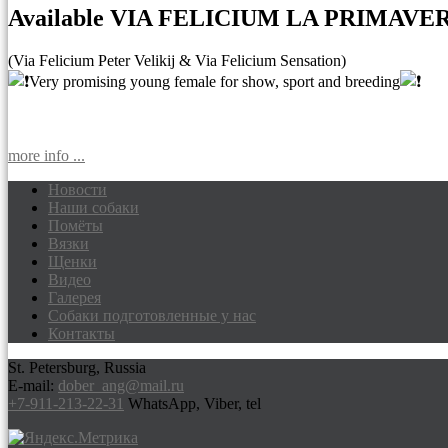
Available VIA FELICIUM LA PRIMAVE
(Via Felicium Peter Velikij & Via Felicium Sensation)
Very promising young female for show, sport and breeding
more info ...
Новости
Наши собаки
Доберманы питомник Via Felicium, щен
Помёты
Вязки
Щенки
Видео
Галерея
Собаки подготовленные у нас
Контакты
St. Petersburg, Russia
E-mail:
dober_ang@mail.ru
+7-911-213-22-31
WhatsApp, Viber, tel