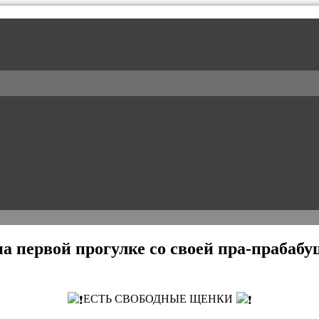
l / питомник доберманов
первой прогулке со своей пра-прабабушк
️ЕСТЬ СВОБОДНЫЕ ЩЕНКИ