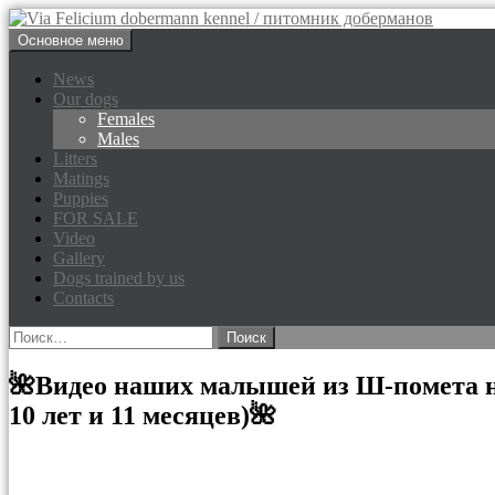
Перейти
Основное меню
к
Via Felicium dobermann kenne
содержимому
News
Our dogs
Females
Males
Litters
Matings
Puppies
FOR SALE
Video
Gallery
Dogs trained by us
Contacts
Найти:
🌺Видео наших малышей из Ш-помета на 
10 лет и 11 месяцев)🌺