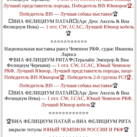
Лучший представитель породы, Победитель BIS Юниоров🏆,
Победитель BIS — Лучшая собака выставки
🏆
💥ВИА ФЕЛИЦИУМ ПАТАЙ💥(Арс Деос Аксель & Виа
Фелициум Нева) —
1 отл. CW, J.CAC, Лучший Юниор кобель
🏆
⭐⭐⭐⭐⭐⭐⭐⭐⭐⭐⭐
Национальная выставка ранга Чемпион РКФ, судья: Иванова
Лариса
🌹ВИА ФЕЛИЦИУМ РИТА🌹(Тералайн Эмперор & Виа
Фелициум Черешня) —
1 отл. CW, J.CAC, Юный Чемпион
РКФ, Лучший Юниор, Лучший представитель породы, вице-
Победитель BIS Юниоров🏆, Победитель 2-й группы FCI🏆,
Победитель BIS — Лучшая собака выставки
🏆
💥ВИА ФЕЛИЦИУМ ПАТАЙ💥(Арс Деос Аксель & Виа
Фелициум Нева) —
1 отл. CW, J.CAC, Юный Чемпион РКФ,
Лучший Юниор кобель
🏆
⭐⭐⭐⭐⭐⭐⭐⭐⭐⭐⭐⭐
🏆ВИА ФЕЛИЦИУМ ПАТАЙ и ВИА ФЕЛИЦИУМ РИТА
закрыли титулы
ЮНЫЙ ЧЕМПИОН РОССИИ И РКФ
🏆