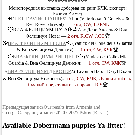
⭐⭐⭐⭐⭐⭐⭐⭐⭐⭐⭐⭐
Монопородная выставка доберманов ранг КЧК, эксперт:
Бозиев Ахмед
💎
DUKE DAVINCI JAHRESTAL
💎(Vittorio van’t Genebos &
Red Rose Jahrestal) —
1 отл, CW, Ю.КЧК
💥ВИА ФЕЛИЦИУМ ПАТАЙ💥(Арс Деос Аксель & Виа
Фелициум Нева) —
2 отл. R.CW, J.CC
🏆
🌺
ВИА ФЕЛИЦИУМ ВЕСНА
🌺 (Yanick del Colle della Guardia
& Виа Фелициум Делисия) —
1 отл, CW, КЧК
🏆
💥
ВИА ФЕЛИЦИУМ ВИНЦЕНТ
💥 (Yanick del Colle della
Guardia & Виа Фелициум Делисия) —
1 отл, CW, КЧК
🏆
⭐
ВИА ФЕЛИЦИУМ ДЕКСТЕР
⭐( Livonija Baron Daryl Dixon
& Виа Фелициум Нежность)-
1 отл, CW, КЧК, Лучший кобель,
Лучший представитель породы, BIS
🏆
Навигация
Предыдущая запись
Our results from Armenia and
Georgia
Следующая запись
05.07.2025 Pskov (Russia)
по
записям
Available Dobermann puppies Ya-litter!