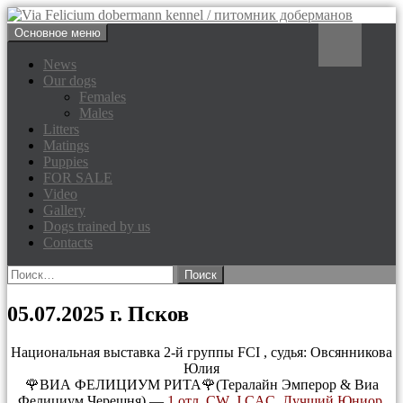
Перейти
Поиск
Основное меню
к
Via Felicium dobermann
содержимому
News
Our dogs
kennel / питомник доберманов
Females
Males
Litters
Matings
Puppies
FOR SALE
Video
Gallery
Dogs trained by us
Contacts
Найти:
05.07.2025 г. Псков
Национальная выставка 2-й группы FCI , судья: Овсянникова
Юлия
🌹ВИА ФЕЛИЦИУМ РИТА🌹(Тералайн Эмперор & Виа
Фелициум Черешня) —
1 отл. CW, J.CAC, Лучший Юниор,