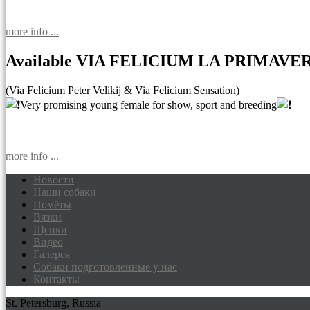
more info ...
Available VIA FELICIUM LA PRIMAVE
(Via Felicium Peter Velikij & Via Felicium Sensation)
Very promising young female for show, sport and breeding
more info ...
Новости
Наши собаки
Доберманы питомник Via Felicium, щен
Помёты
Вязки
Щенки
Видео
Галерея
Собаки подготовленные у нас
Контакты
St. Petersburg, Russia