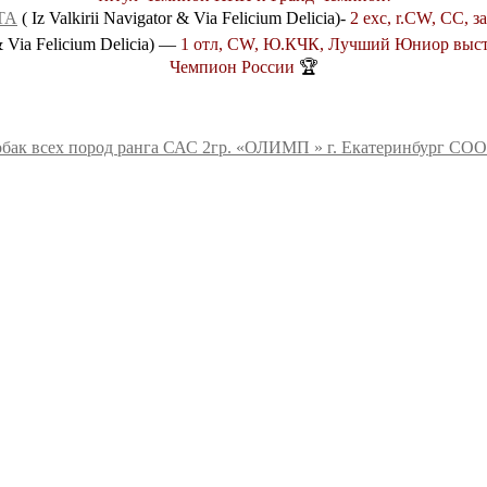
ТА
( Iz Valkirii Navigator & Via Felicium Delicia)-
2 exc, r.CW, СС,
& Via Felicium Delicia) —
1 отл, CW, Ю.КЧК, Лучший Юниор выст
Чемпион России
🏆
собак всех пород ранга САС 2гр. «ОЛИМП » г. Екатеринбург С