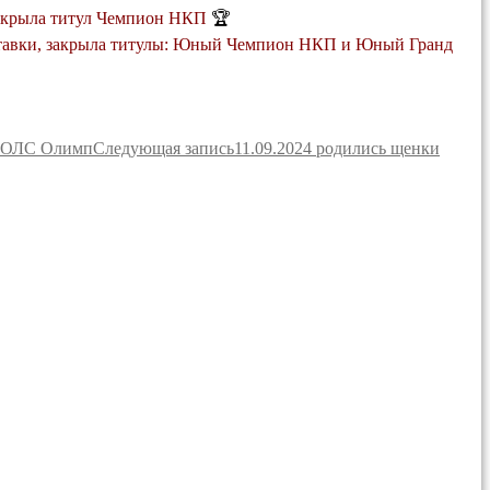
 закрыла титул Чемпион НКП
🏆
авки, закрыла титулы: Юный Чемпион НКП и Юный Гранд
ОООЛС Олимп
Следующая запись
11.09.2024 родились щенки