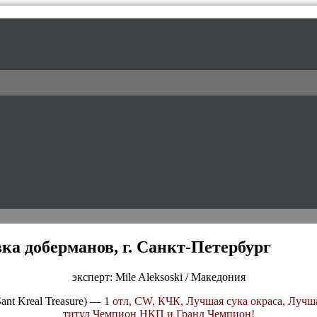
l / питомник доберманов
ка доберманов, г. Санкт-Петербург
эксперт: Mile Aleksoski / Македония
Sant Kreal Treasure) —
1 отл, CW, КЧК, Лучшая сука окраса, Лучш
титул Чемпион НКП и Гранд Чемпион!