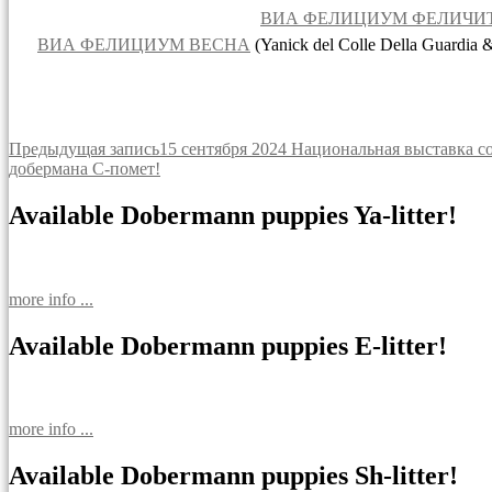
ВИА ФЕЛИЦИУМ ФЕЛИЧИ
ВИА ФЕЛИЦИУМ ВЕСНА
(Yanick del Colle Della Guardia 
Навигация
Предыдущая запись
15 сентября 2024 Национальная выставка 
добермана С-помет!
по
записям
Available Dobermann puppies Ya-litter!
more info ...
Available Dobermann puppies E-litter!
more info ...
Available Dobermann puppies Sh-litter!