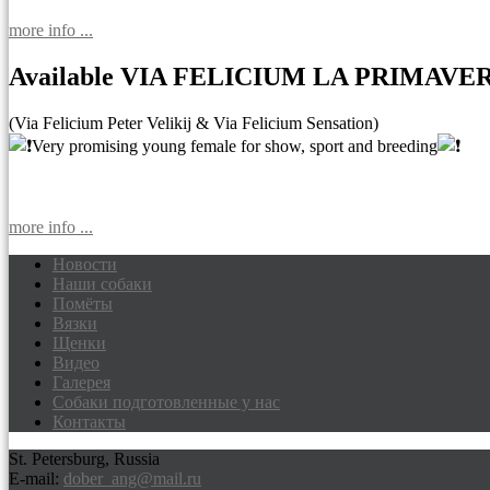
more info ...
Available VIA FELICIUM LA PRIMAVE
(Via Felicium Peter Velikij & Via Felicium Sensation)
Very promising young female for show, sport and breeding
more info ...
Новости
Наши собаки
Доберманы питомник Via Felicium, щен
Помёты
Вязки
Щенки
Видео
Галерея
Собаки подготовленные у нас
Контакты
St. Petersburg, Russia
E-mail:
dober_ang@mail.ru