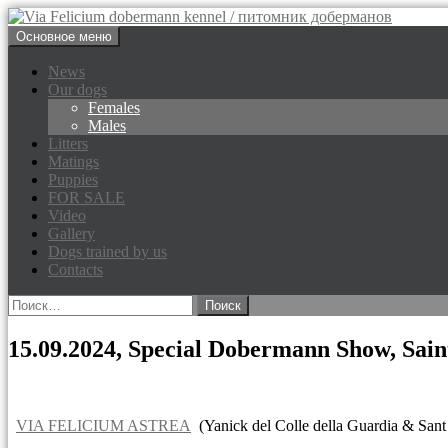
Перейти
Основное меню
к
Via Felicium dobermann kenne
содержимому
News
Our dogs
Females
Males
Litters
Matings
Puppies
FOR SALE
Video
Gallery
Dogs trained by us
Contacts
Найти:
15.09.2024, Special Dobermann Show, Sain
VIA FELICIUM ASTREA
(Yanick del Colle della Guardia & San