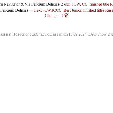
irii Navigator & Via Felicium Delicia)-
2 exc, r.CW, СС, finished titl
 Felicium Delicia) —
1 exc, CW,JCCC, Best Junior, finished titles R
Champion! 🏆
вки в г. Новосполоцк
Следующая запись
15.09.2024 CAC-Show 2 gr 