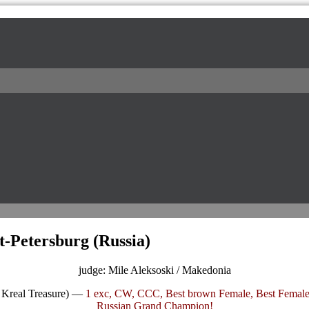
l / питомник доберманов
t-Petersburg (Russia)
judge: Mile Aleksoski / Makedonia
t Kreal Treasure) —
1 exc, CW, CCC, Best brown Female, Best Female
Russian Grand Champion!