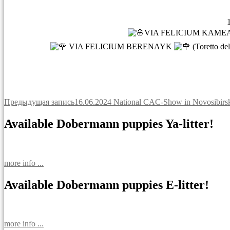
VIA FELICIUM KAME
VIA FELICIUM BERENAYK
(Toretto del
Навигация
Предыдущая запись
16.06.2024 National CAC-Show in Novosibirs
по
Available Dobermann puppies Ya-litter!
записям
more info ...
Available Dobermann puppies E-litter!
more info ...