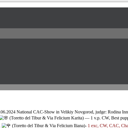
l / питомник доберманов
.06.2024 National CAC-Show in Velikiy Novgorod, judge: Rodina Inn
(Toretto del Tibur & Via Felicium Karita) — 1 v.p. CW, Best pu
K
(Toretto del Tibur & Via Felicium Iliana)-
1 exc, CW, CAC, Ch