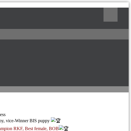
Поиск
ess
ppy, vice-Winner BIS puppy
ampion RKF, Best female, BOB