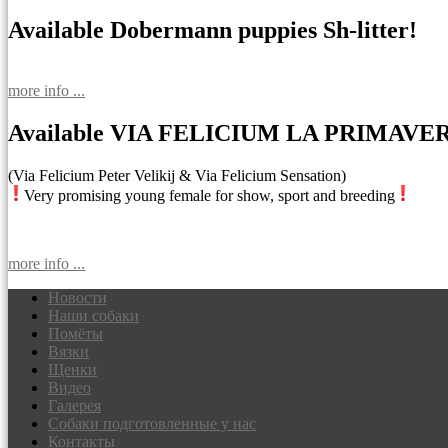
Available Dobermann puppies Sh-litter!
more info ...
Available VIA FELICIUM LA PRIMAVE
(Via Felicium Peter Velikij & Via Felicium Sensation)
Very promising young female for show, sport and breeding
more info ...
Новости
Наши собаки
Доберманы питомник Via Felicium, щен
Помёты
Вязки
Щенки
Видео
Галерея
Собаки подготовленные у нас
Контакты