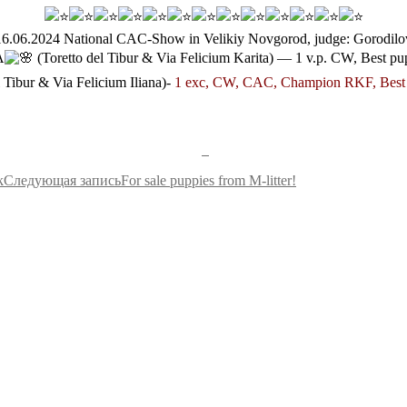
16.06.2024 National CAC-Show in Velikiy Novgorod, judge: Gorodilo
A
(Toretto del Tibur & Via Felicium Karita) — 1 v.p. CW, Best p
 Tibur & Via Felicium Iliana)-
1 exc, CW, CAC, Champion RKF, Best
k
Следующая запись
For sale puppies from M-litter!