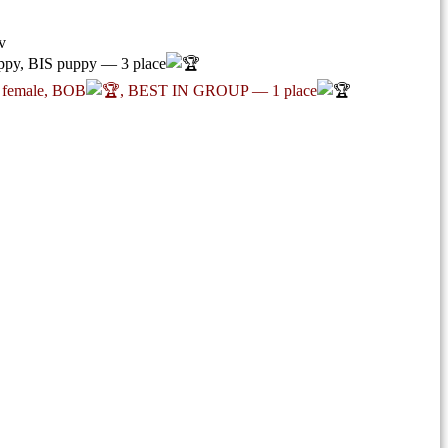
v
uppy, BIS puppy — 3 place
 female, BOB
, BEST IN GROUP — 1 place