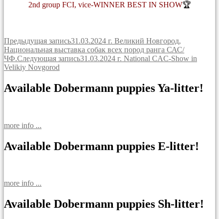
2nd group FCI, vice-WINNER BEST IN SHOW
🏆
Навигация
Предыдущая запись
31.03.2024 г. Великий Новгород,
Национальная выставка собак всех пород ранга САС/
по
ЧФ.
Следующая запись
31.03.2024 г. National CAC-Show in
записям
Velikiy Novgorod
Available Dobermann puppies Ya-litter!
more info ...
Available Dobermann puppies E-litter!
more info ...
Available Dobermann puppies Sh-litter!