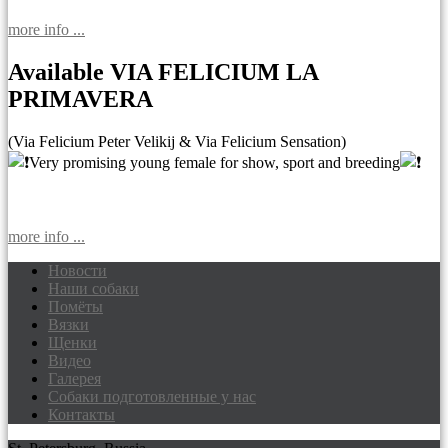
more info ...
Available VIA FELICIUM LA
PRIMAVERA
(Via Felicium Peter Velikij & Via Felicium Sensation)
Very promising young female for show, sport and breeding
more info ...
Новости
Наши собаки
Доберманы питомник Via Felicium,
Помёты
щенки добермана
Вязки
Щенки
Видео
Галерея
Собаки подготовленные у нас
Контакты