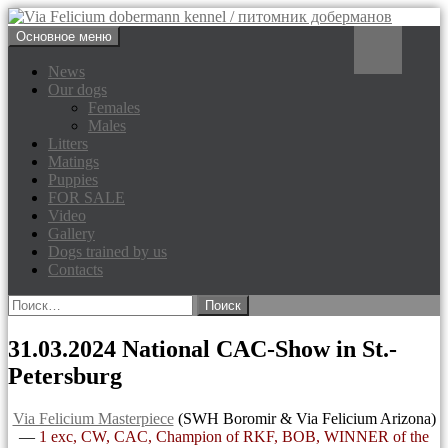
Перейти
Поиск
Основное меню
к
Via Felicium dobermann
содержимому
News
Our dogs
kennel / питомник доберманов
Females
Males
Litters
Matings
Puppies
FOR SALE
Video
Gallery
Dogs trained by us
Contacts
Найти:
31.03.2024 National CAC-Show in St.-
Petersburg
Via Felicium Masterpiece
(SWH Boromir & Via Felicium Arizona)
—
1 exc, CW, CAC, Champion of RKF, BOB, WINNER of the