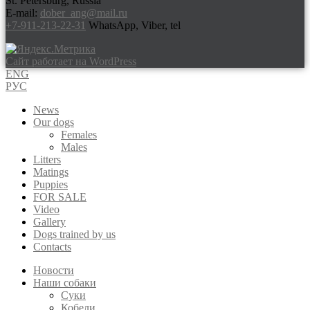
St. Petersburg, Russia
E-mail:
dober_ang@mail.ru
+7-911-213-22-31
WhatsApp, Viber, tel
Сайт работает на WordPress
ENG
РУС
News
Our dogs
Females
Males
Litters
Matings
Puppies
FOR SALE
Video
Gallery
Dogs trained by us
Contacts
Новости
Наши собаки
Суки
Кобели