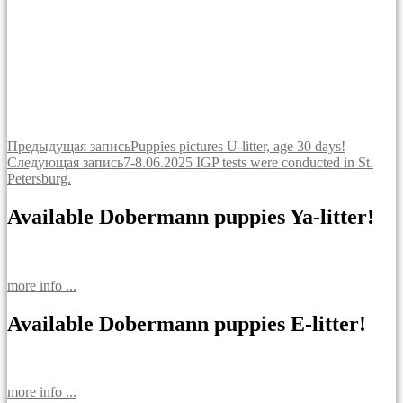
Навигация
Предыдущая запись
Puppies pictures U-litter, age 30 days!
Следующая запись
7-8.06.2025 IGP tests were conducted in St.
по
Petersburg.
записям
Available Dobermann puppies Ya-litter!
more info ...
Available Dobermann puppies E-litter!
more info ...