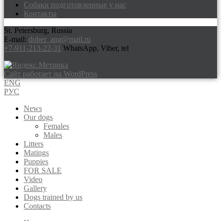
Собаки подготовленные у нас
Контакты
St. Petersburg, Russia
E-mail:
dober_ang@mail.ru
+7-911-213-22-31
WhatsApp, Viber, tel
Сайт работает на WordPress
ENG
РУС
News
Our dogs
Females
Males
Litters
Matings
Puppies
FOR SALE
Video
Gallery
Dogs trained by us
Contacts