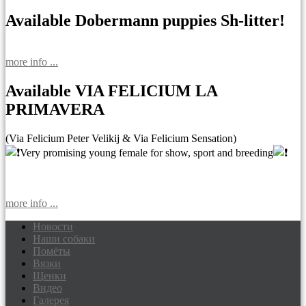
Available Dobermann puppies Sh-litter!
more info ...
Available VIA FELICIUM LA
PRIMAVERA
(Via Felicium Peter Velikij & Via Felicium Sensation)
Very promising young female for show, sport and breeding
more info ...
Новости
Наши собаки
Доберманы питомник Via Felicium,
Помёты
щенки добермана
Вязки
Щенки
Видео
Галерея