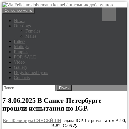
Перейти
Поиск
Основное меню
к
Via Felicium dobermann
содержимому
News
Our dogs
kennel / питомник доберманов
Females
Males
Litters
Matings
Puppies
FOR SALE
Video
Gallery
Dogs trained by us
Contacts
Найти:
7-8.06.2025 В Санкт-Петербурге
прошли испытания по IGP.
Виа Фелициум СЭНСЕЙШН
сдала IGP-1 c результатом А-90,
В-82, С-95 💪