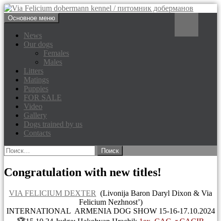
Перейти
Поиск
Основное меню
к
Via Felicium dobermann
содержимому
News
Our dogs
kennel / питомник доберманов
Females
Males
Litters
Matings
Puppies
FOR SALE
Video
Gallery
Dogs trained by us
Contacts
Найти:
Congratulation with new titles!
VIA FELICIUM DEXTER
(Livonija Baron Daryl Dixon & Via
Felicium Nezhnost’)
INTERNATIONAL ARMENIA DOG SHOW 15-16-17.10.2024