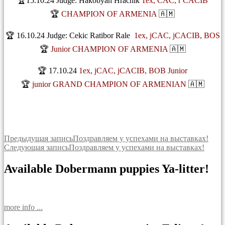
🏆15.10.24 Judge: Hakobyan Hrachik
1ех, CAC, r CACIB
🏆
CHAMPION OF ARMENIA
🇦🇲
🏆 16.10.24 Judge: Cekic Ratibor Rale
1ex, jCAC, jCACIB, BOS
🏆
Junior CHAMPION OF ARMENIA
🇦🇲
🏆 17.10.24
1ex, jCAC, jCACIB, BOB Junior
🏆
junior GRAND CHAMPION OF ARMENIAN
🇦🇲
Навигация
Предыдущая запись
Поздравляем у успехами на выставках!
Следующая запись
Поздравляем у успехами на выставках!
по
записям
Available Dobermann puppies Ya-litter!
more info ...