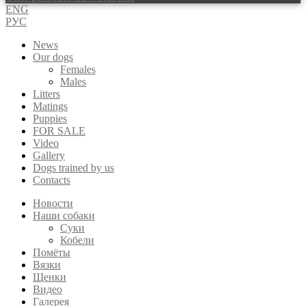
ENG
РУС
News
Our dogs
Females
Males
Litters
Matings
Puppies
FOR SALE
Video
Gallery
Dogs trained by us
Contacts
Новости
Наши собаки
Суки
Кобели
Помёты
Вязки
Щенки
Видео
Галерея