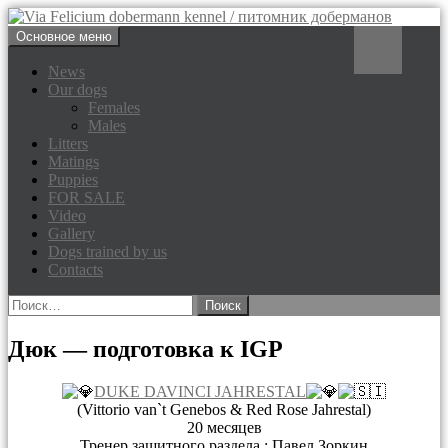
Перейти
Поиск
Основное меню
к
Via Felicium dobermann
содержимому
News
Our dogs
kennel / питомник доберманов
Females
Males
Litters
Matings
Puppies
FOR SALE
Video
Gallery
Dogs trained by us
Contacts
Найти:
Дюк — подготовка к IGP
DUKE DAVINCI JAHRESTAL
(Vittorio van`t Genebos & Red Rose Jahrestal)
20 месяцев
Тренер защитного раздела : Павел Зоркин